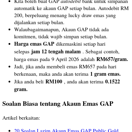
Kita boleh buat GAP
autodebit
bank untuk simpanan
automatik ke akaun GAP setiap bulan. Autodebit RM
200, berpeluang menang lucky draw emas yang
dijalankan setiap bulan.
Walaubagaimanapun, Akaun GAP tidak ada
komitmen, tidak wajib simpan setiap bulan.
Harga emas GAP
dikemaskini setiap hari
jam 12 tengah malam
selepas
. Sebagai contoh,
RM657/gram.
harga emas pada 9 April 2026 adalah
Jadi, jika anda membeli emas RM657 pada hari
1 gram emas.
berkenaan, maka anda akan terima
RM100
0.1522
Jika anda beli
, anda akan terima
gram.
Soalan Biasa tentang Akaun Emas GAP
Artikel berkaitan:
20 Soalan Lazim Akaun Emas GAP Public Gold