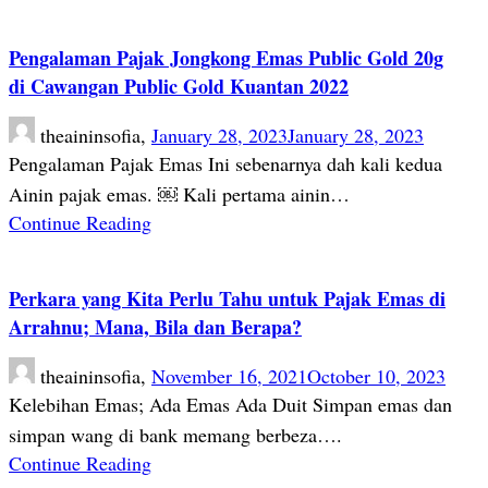
Pengalaman Pajak Jongkong Emas Public Gold 20g
di Cawangan Public Gold Kuantan 2022
theaininsofia,
January 28, 2023
January 28, 2023
Pengalaman Pajak Emas Ini sebenarnya dah kali kedua
Ainin pajak emas. ￼ Kali pertama ainin…
Continue Reading
Perkara yang Kita Perlu Tahu untuk Pajak Emas di
Arrahnu; Mana, Bila dan Berapa?
theaininsofia,
November 16, 2021
October 10, 2023
Kelebihan Emas; Ada Emas Ada Duit Simpan emas dan
simpan wang di bank memang berbeza….
Continue Reading