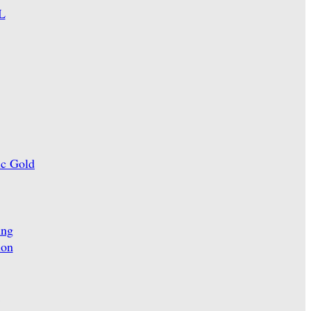
L
ic Gold
ing
ion