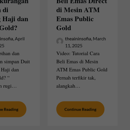
kurangan
Beli Emas Direct
 di
di Mesin ATM
 Haji dan
Emas Public
 Gold?
Gold
insofia,
April
theaininsofia,
March
025
11, 2025
bihan dan
Video: Tutorial Cara
n simpan Duit
Beli Emas di Mesin
 Haji dan
ATM Emas Public Gold
ld? “
Pernah terfikir tak,
h rugi…
alangkah…
ue Reading
Continue Reading