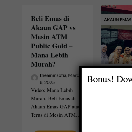
Beli Emas di
AKAUN EMAS
Akaun GAP vs
Mesin ATM
Public Gold –
Mana Lebih
Murah?
Melawa
Bonus! Dow
theaininsofia,
March
8, 2025
Gold I
Video: Mana Lebih
Murah, Beli Emas di
theain
19, 2
Akaun Emas GAP atau
Public Go
Terus di Mesin ATM…
Cabang Pu
Indonesia