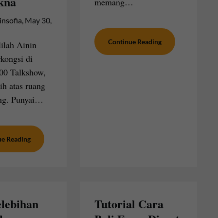
kna
memang…
insofia,
May 30,
Continue Reading
ilah Ainin
rkongsi di
00 Talkshow,
ih atas ruang
ng. Punyai…
ue Reading
lebihan
Tutorial Cara