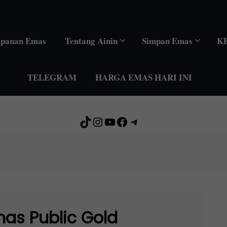
mpanan Emas
Tentang Ainin
Simpan Emas
K
TELEGRAM
HARGA EMAS HARI INI
TikTok
Instagram
YouTube
Facebook
Telegram
as Public Gold