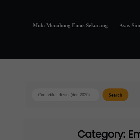
Skip
to
content
Mula Menabung Emas Sekarang
Asas Si
Search
Search
Category:
Em