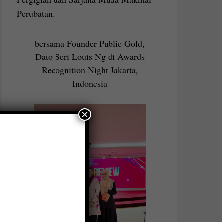
Perubatan.
bersama Founder Public Gold,
Dato Seri Louis Ng di Awards
Recognition Night Jakarta,
Indonesia
×