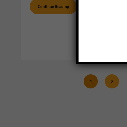
November 
Continue Reading
berkesemp
salah sat
Contin
1
2