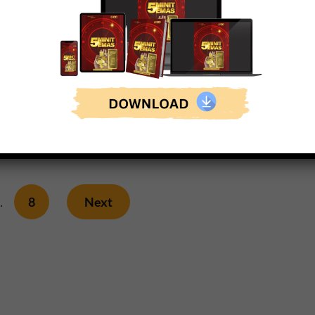
lepas, Ainin
atan melawat
u…
ue Reading
…
8
Next