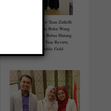
Bersama mentor Tuan Zulkifli
Shafie, Penulis Buku Wang
Emas dan Misi Bebas Hutang
di FMD Mid Year Review,
Menara Public Gold