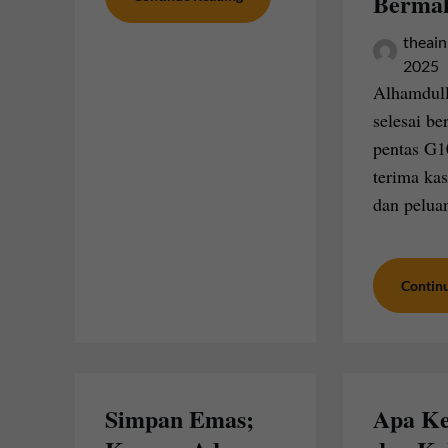
Berma
theain
2025
Alhamdull
selesai be
pentas G1
terima kas
dan pelua
Contin
Simpan Emas;
Apa Ke