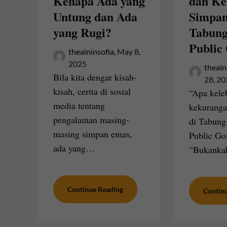
Kenapa Ada yang
dan Ke
Untung dan Ada
Simpan
yang Rugi?
Tabung
Public
theaininsofia,
May 8,
2025
theain
Bila kita dengar kisah-
28, 2
kisah, cerita di sosial
“Apa kele
media tentang
kekuranga
pengalaman masing-
di Tabung
masing simpan emas,
Public Go
ada yang…
“Bukanka
Continue Reading
Contin