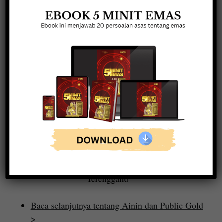
Diberi amanah sebagai
speaker di Seminar Kaya
Dengan Emas Dungun
Terengganu
Baca selanjutnya tentang Ainin dan Public Gold
>