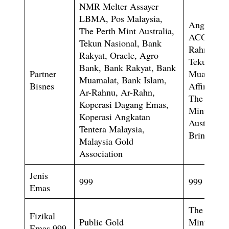
NMR Melter Assayer
LBMA, Pos Malaysia,
Angkasa,
The Perth Mint Australia,
ACO, Ar-
Tekun Nasional, Bank
Rahnu
Rakyat, Oracle, Agro
Tekun, Ba
Bank, Bank Rakyat, Bank
Partner
Muamalat,
Muamalat, Bank Islam,
Bisnes
Affin Bank
Ar-Rahnu, Ar-Rahn,
The Perth
Koperasi Dagang Emas,
Mint
Koperasi Angkatan
Australia,
Tentera Malaysia,
Brinks
Malaysia Gold
Association
Jenis
999
999
Emas
The Perth
Fizikal
Public Gold
Mint
Emas 999