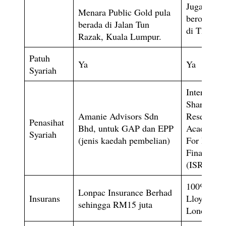
Juga
Menara Public Gold pula
beroperasi
berada di Jalan Tun
di Thailan
Razak, Kuala Lumpur.
Patuh
Ya
Ya
Syariah
Internation
Shari’ah
Amanie Advisors Sdn
Research
Penasihat
Bhd, untuk GAP dan EPP
Academy
Syariah
(jenis kaedah pembelian)
For Islami
Finance
(ISRA)
100% oleh
Lonpac Insurance Berhad
Insurans
Lloyds of
sehingga RM15 juta
London