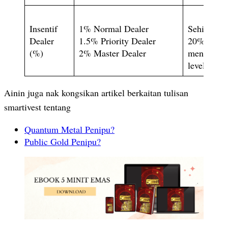
Insentif
1% Normal Dealer
Sehingga
Dealer
1.5% Priority Dealer
20%
(%)
2% Master Dealer
mengikut
level
Ainin juga nak kongsikan artikel berkaitan tulisan
smartivest tentang
Quantum Metal Penipu?
Public Gold Penipu?