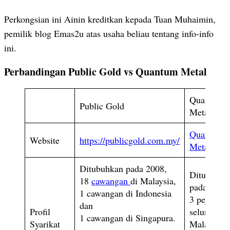
Perkongsian ini Ainin kreditkan kepada Tuan Muhaimin,
pemilik blog Emas2u atas usaha beliau tentang info-info
ini.
Perbandingan Public Gold vs Quantum Metal
Quantum
Public Gold
Metal
Quantum
Website
https://publicgold.com.my/
Metal .co
Ditubuhkan pada 2008,
Ditubuhka
18
cawangan
di Malaysia,
pada 2012
1 cawangan di Indonesia
3 pejabat d
dan
Profil
seluruh
1 cawangan di Singapura.
Syarikat
Malaysia.