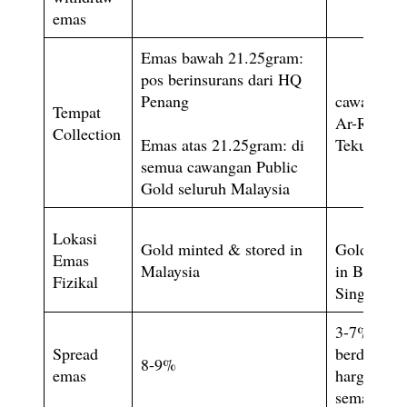
emas
Emas bawah 21.25gram:
pos berinsurans dari HQ
Penang
cawangan
Tempat
Ar-Rahnu
Collection
Emas atas 21.25gram: di
Tekun
semua cawangan Public
Gold seluruh Malaysia
Lokasi
Gold minted & stored in
Gold store
Emas
Malaysia
in Brinks
Fizikal
Singapore
3-7%
Spread
berdasark
8-9%
emas
harga LM
semasa