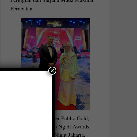
Perubatan.
×
bersama Founder Public Gold,
Dato Seri Louis Ng di Awards
Recognition Night Jakarta,