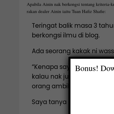
Apabila Ainin nak berkongsi tentang kriteria-kri
rakan dealer Ainin iaitu Tuan Hafiz Shafie:
Teringat balik masa 3 tahu
berkongsi ilmu di blog.
Ada seorang kakak ni wass
Bonus! Dow
“Kenapa saya beli emas 3 t
kalau nak jual sekarang. R
orang ambil murah. Susut 
Saya tanya balik kakak tu,