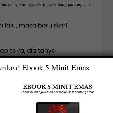
teria ini, Ainin jadi teringat tentang perkongsian
n lalu, masa baru start
ap saya, dia tanya
nload Ebook 5 Minit Emas
ahun lalu, dan saya kira-kira
ugi duit saya! Sebab emas tu
nilai hampir 30%”