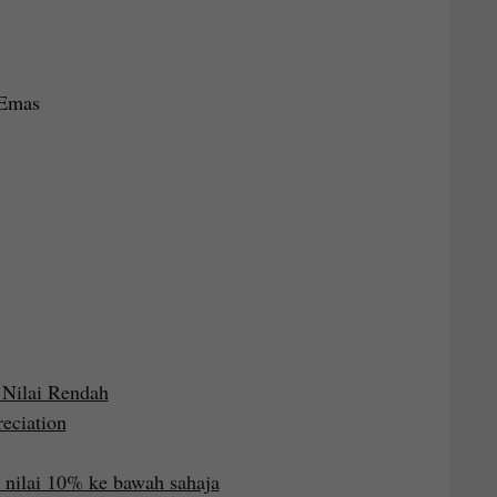
 Emas
 Nilai Rendah
reciation
 nilai 10% ke bawah sahaja