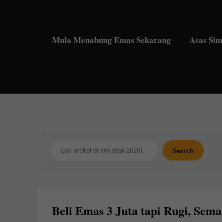
Skip
to
content
Mula Menabung Emas Sekarang
Asas Si
Search
Search
Beli Emas 3 Juta tapi Rugi, Sem