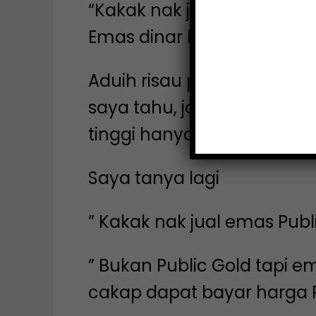
“Kakak nak jual barang ke
Emas dinar lah!”
Aduih risau pulak saya. Sa
saya tahu, jongkong emas P
tinggi hanya 9%.
Saya tanya lagi
” Kakak nak jual emas Publ
” Bukan Public Gold tapi e
cakap dapat bayar harga R