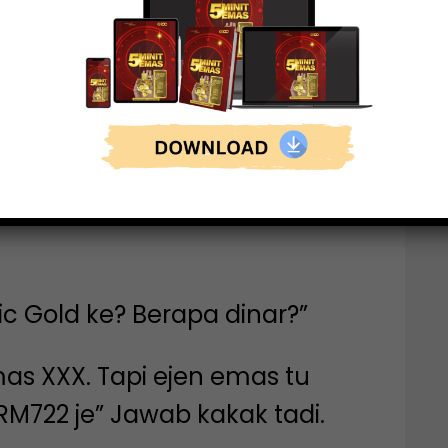
mas ke?” Dia cakap “Bukan!
ya dah rasa pelik. Apa yang
ublic Gold susut nilai paling
ic Gold ke? Berapa dinar?”
mas XXX. Tapi ejen emas tu
M722 je” Jawab kakak tadi.