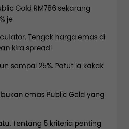
ublic Gold RM786 sekarang
% je
culator. Tengok harga emas di
n kira spread!
un sampai 25%. Patut la kakak
b bukan emas Public Gold yang
tu. Tentang 5 kriteria penting