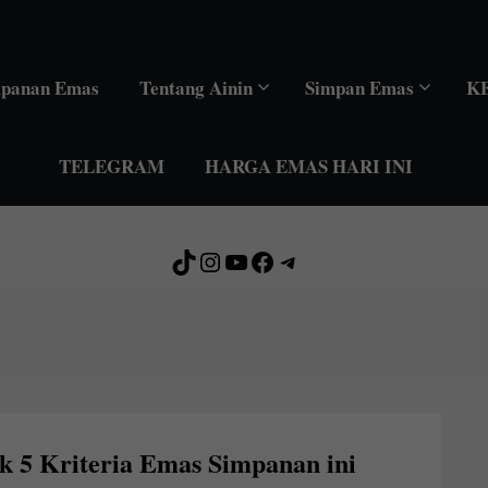
mpanan Emas
Tentang Ainin
Simpan Emas
K
TELEGRAM
HARGA EMAS HARI INI
TikTok
Instagram
YouTube
Facebook
Telegram
ak 5 Kriteria Emas Simpanan ini