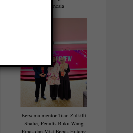
Indonesia
Bersama mentor Tuan Zulkifli
Shafie, Penulis Buku Wang
Emas dan Misi Bebas Hutang