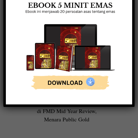
Dato Seri Louis Ng di Awards
Recognition Night Jakarta,
Indonesia
Bersama mentor Tuan Zulkifli
Shafie, Penulis Buku Wang
Emas dan Misi Bebas Hutang
di FMD Mid Year Review,
Menara Public Gold