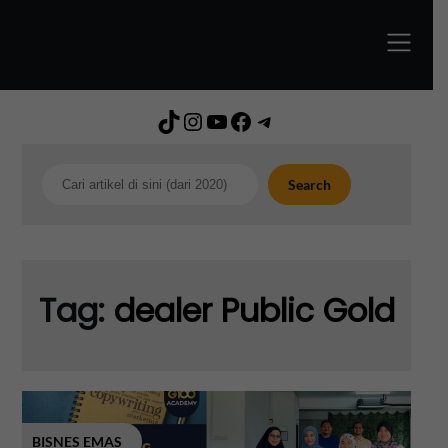
Skip
to
content
TikTok
Instagram
YouTube
Facebook
Telegram
Search
Search
Tag:
dealer Public Gold
BISNES EMAS