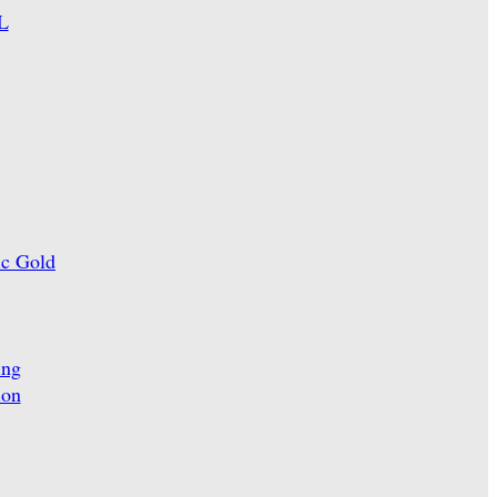
L
ic Gold
ing
ion