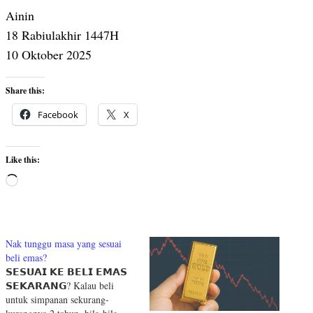
Ainin
18 Rabiulakhir 1447H
10 Oktober 2025
Share this:
Facebook
X
Like this:
Loading…
Nak tunggu masa yang sesuai
beli emas?
𝗦𝗘𝗦𝗨𝗔𝗜 𝗞𝗘 𝗕𝗘𝗟𝗜 𝗘𝗠𝗔𝗦
𝗦𝗘𝗞𝗔𝗥𝗔𝗡𝗚? Kalau beli
untuk simpanan sekurang-