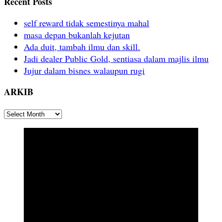
Recent Posts
self reward tidak semestinya mahal
masa depan bukanlah kejutan
Ada duit, tambah ilmu dan skill.
Jadi dealer Public Gold, sentiasa dalam majlis ilmu
Jujur dalam bisnes walaupun rugi
ARKIB
ARKIB