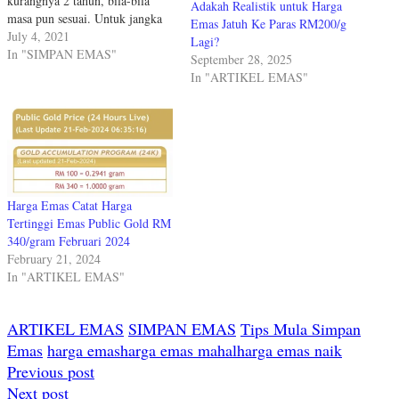
kurangnya 2 tahun, bila-bila
Adakah Realistik untuk Harga
masa pun sesuai. Untuk jangka
Emas Jatuh Ke Paras RM200/g
pendek, harga emas memang
July 4, 2021
Lagi?
sentiasa naik turun. Tapi jangka
In "SIMPAN EMAS"
September 28, 2025
panjang, harga emas confirm
In "ARTIKEL EMAS"
naik sebab kuasa beli duit kertas
confirm makin susut. Contoh
mudah, harga karipap pun
confirm naik dalam jangka
panjang,…
Harga Emas Catat Harga
Tertinggi Emas Public Gold RM
340/gram Februari 2024
February 21, 2024
In "ARTIKEL EMAS"
ARTIKEL EMAS
SIMPAN EMAS
Tips Mula Simpan
Emas
harga emas
harga emas mahal
harga emas naik
Post
Previous post
Next post
navigation