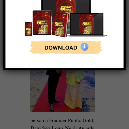
Professionally, Ainin adalah seorang pemegang
ijazah Sarjana Sains Pergigian dan Sarjana Muda
Makmal Perubatan.
bersama Founder Public Gold,
Dato Seri Louis Ng di Awards