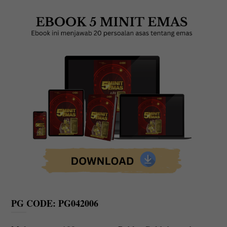
PG CODE: PG042006