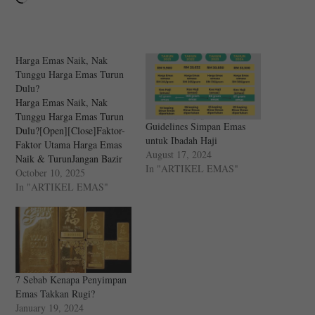
Harga Emas Naik, Nak
Tunggu Harga Emas Turun
Dulu?
Harga Emas Naik, Nak
Tunggu Harga Emas Turun
Guidelines Simpan Emas
Dulu?[Open][Close]Faktor-
untuk Ibadah Haji
Faktor Utama Harga Emas
August 17, 2024
Naik & TurunJangan Bazir
In "ARTIKEL EMAS"
Emosi Pada Benda Di Luar
October 10, 2025
KawalanApa Sebenarnya
In "ARTIKEL EMAS"
Yang Kita Boleh Kawal?
Contoh Mindset Penabung
EmasEmas Penyimpan
Nilai, Bukan Pelaburan
Cepat KayaBila Harga Emas
Jatuh, Itu PeluangStrategi
7 Sebab Kenapa Penyimpan
Konsisten Simpan
Emas Takkan Rugi?
EmasKetika Dunia
January 19, 2024
Bergolak, Emas Tetap