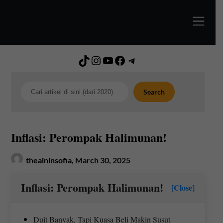
Skip
to
content
TikTok
Instagram
YouTube
Facebook
Telegram
Search
Search
Inflasi: Perompak Halimunan!
theaininsofia,
March 30, 2025
Inflasi: Perompak Halimunan!
[Close]
Duit Banyak, Tapi Kuasa Beli Makin Susut