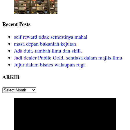
Recent Posts
self reward tidak semestinya mahal
masa depan bukanlah kejutan
Ada duit, tambah ilmu dan skill.
Jadi dealer Public Gold, sentiasa dalam majlis ilmu
Jujur dalam bisnes walaupun rugi
ARKIB
ARKIB