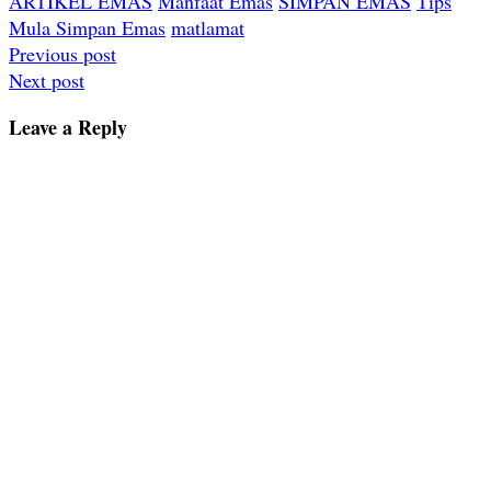
ARTIKEL EMAS
Manfaat Emas
SIMPAN EMAS
Tips
Mula Simpan Emas
matlamat
Post
Previous post
Next post
navigation
Leave a Reply