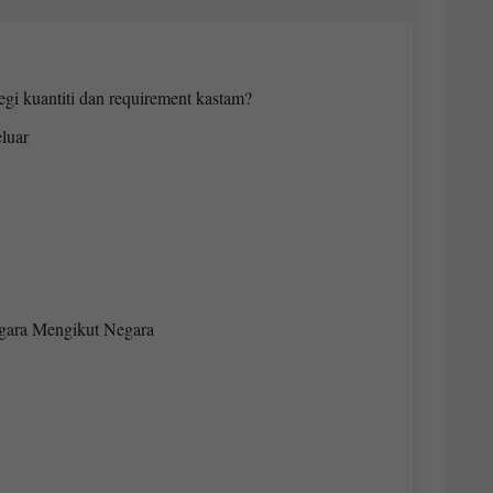
egi kuantiti dan requirement kastam?
luar
gara Mengikut Negara