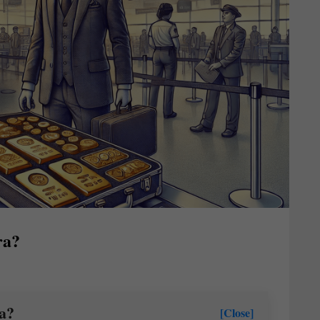
ra?
a?
[Close]