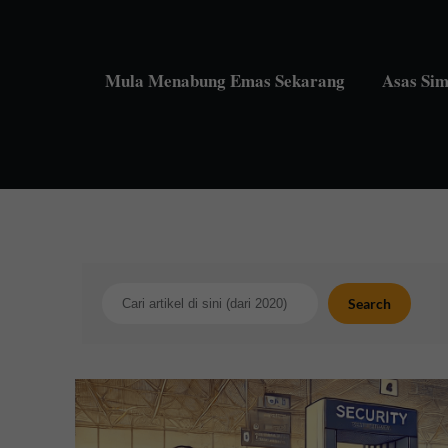
Skip
to
content
Mula Menabung Emas Sekarang
Asas Si
Search
Search