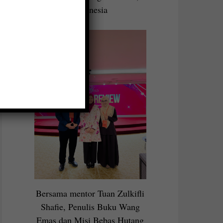
Indonesia
Bersama mentor Tuan Zulkifli
Shafie, Penulis Buku Wang
Emas dan Misi Bebas Hutang