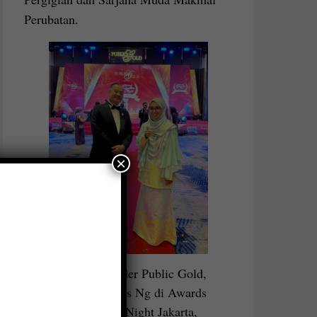
Perubatan.
×
bersama Founder Public Gold,
Dato Seri Louis Ng di Awards
Recognition Night Jakarta,