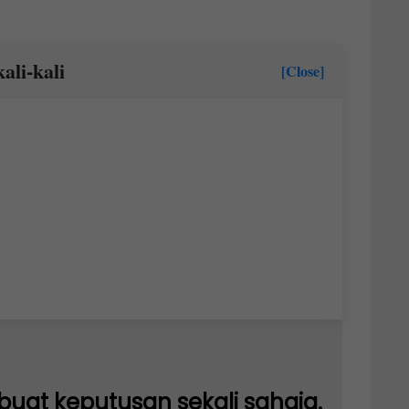
ali-kali
[Close]
buat keputusan sekali sahaja.