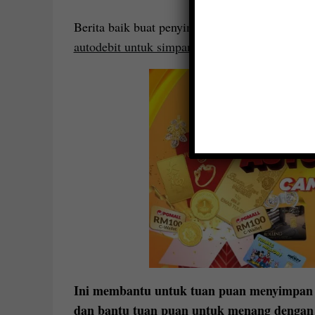
Berita baik buat penyimpan emas Public Gold,
autodebit untuk simpanan emas Gold Accumul
Ini membantu untuk tuan puan menyimpan 
dan bantu tuan puan untuk menang dengan e