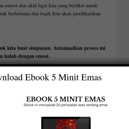
an emosi dan akal ligat kita yang berfikir untuk
uk berbelanja dan logik kita akan justifikasikan
tuk kita buat simpanan. Automasikan proses ini
kan kalah dengan emosi.
nload Ebook 5 Minit Emas
net Jupiter
App Ainin