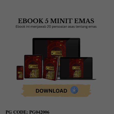
PG CODE: PG042006