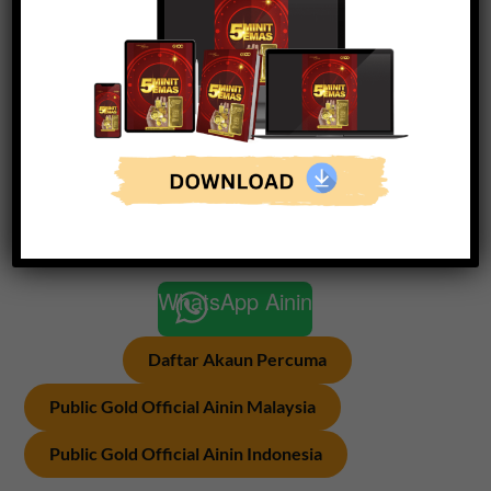
terbaik untuk penyimpan emasnya supaya kita dapat
simpan atau jual emas dengan ‘
peace of mind
‘.
Belum ada akaun mari Ainin bimbing langkah demi
langkah untuk mulakan simpanan emas dan perak.
Paling penting, pilih introducer dan support group
yang aktif yang boleh membantu kita di kemudian
hari. (Artikel berkaitan:
Rugi simpan emas tanpa
introducer
)
WhatsApp Ainin
Daftar Akaun Percuma
Public Gold Official Ainin Malaysia
Public Gold Official Ainin Indonesia