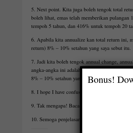
5. Next point. Kita juga boleh tengok total ret
boleh lihat, emas telah memberikan pulangan
tempoh 5 tahun, dan 416% untuk tempoh 20 tahu
6. Apabila kita annualize kan total return ini,
return) 8% – 10% setahun yang saya sebut itu.
7. Jadi kita boleh tengok annual change, annua
angka-angka ini adalah betul dan valid. Dalam
Bonus! Dow
8% – 10% setahun yang saya asyik sebut itu.
8. I hope I have confused you further!
9. Tak mengapa! Baca balik post ini pelan-pel
10. Semoga penjelasan ini membantu anda untu