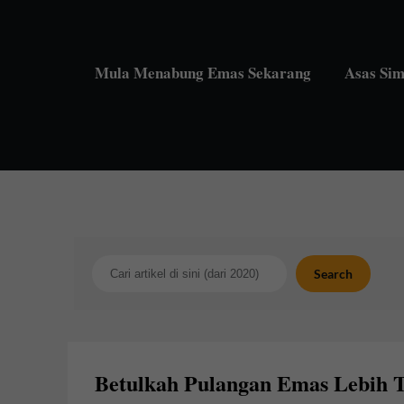
Skip
to
content
Mula Menabung Emas Sekarang
Asas Si
Search
Search
Betulkah Pulangan Emas Lebih T