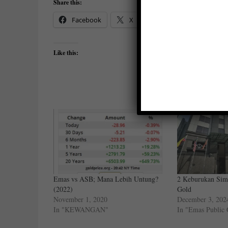
Share this:
Facebook
X
Like this:
Emas vs ASB; Mana Lebih Untung?
2 Keburukan Sim
(2022)
Gold
November 1, 2020
December 3, 202
In "KEWANGAN"
In "Emas Public