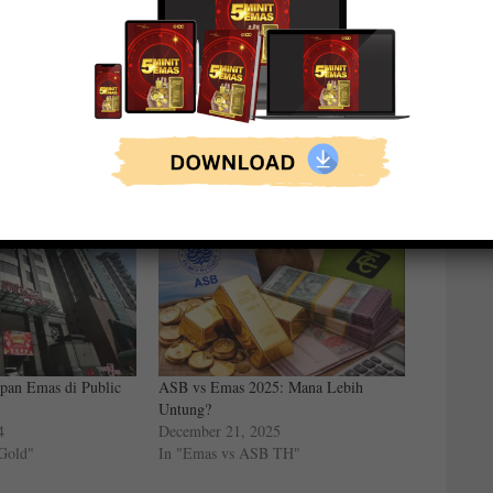
pan Emas di Public
ASB vs Emas 2025: Mana Lebih
Untung?
4
December 21, 2025
 Gold"
In "Emas vs ASB TH"