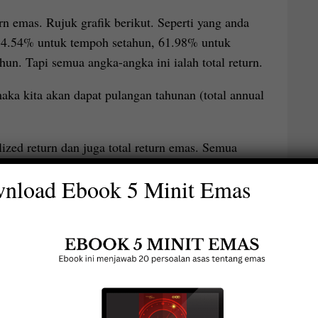
urn emas. Rujuk grafik berikut. Seperti yang anda
 14.54% untuk tempoh setahun, 61.98% untuk
n. Tapi semua angka-angka ini ialah total return.
 maka kita akan dapat pulangan tahunan (total annual
lized return dan juga total return emas. Semua
 masa yang sama, fokus kepada annualized return
nload Ebook 5 Minit Emas
an, dan anda akan faham.
k menjadi pelabur yang lebih berilmu dan berjaya.