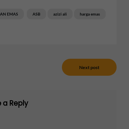
PAN EMAS
ASB
azizi ali
harga emas
Next post
 a Reply