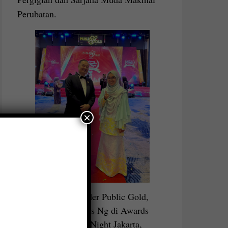
Perubatan.
×
bersama Founder Public Gold,
Dato Seri Louis Ng di Awards
Recognition Night Jakarta,