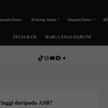
mpanan Emas
Tentang Ainin
Simpan Emas
K
TELEGRAM
HARGA EMAS HARI INI
TikTok
Instagram
YouTube
Facebook
Telegram
inggi daripada ASB?