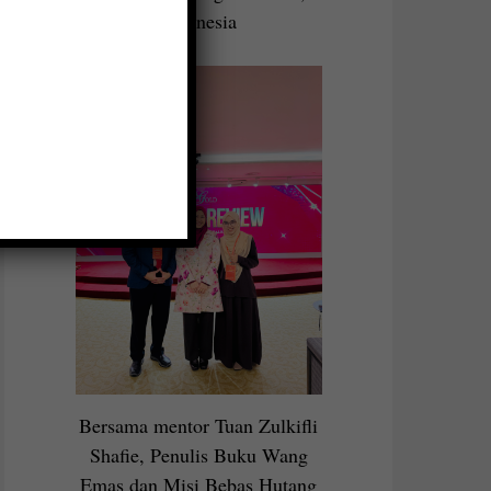
Indonesia
Bersama mentor Tuan Zulkifli
Shafie, Penulis Buku Wang
Emas dan Misi Bebas Hutang