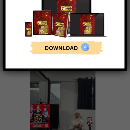
Diberi amanah sebagai
speaker di Seminar Membina
Satu Juta Pertama anjuran
G100 Public Gold, Temerloh
Pahang