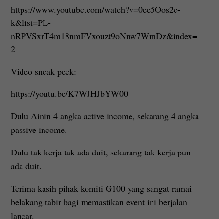
https://www.youtube.com/watch?v=0ee5Oos2c-
k&list=PL-
nRPVSxrT4m18nmFVxouzt9oNnw7WmDz&index=
2
Video sneak peek:
https://youtu.be/K7WJHJbYW00
Dulu Ainin 4 angka active income, sekarang 4 angka
passive income.
Dulu tak kerja tak ada duit, sekarang tak kerja pun
ada duit.
Terima kasih pihak komiti G100 yang sangat ramai
belakang tabir bagi memastikan event ini berjalan
lancar.