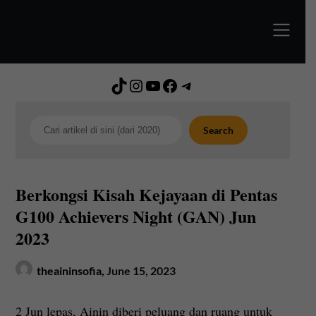
Skip
to
content
TikTok
Instagram
YouTube
Facebook
Telegram
Search
Search
Berkongsi Kisah Kejayaan di Pentas
G100 Achievers Night (GAN) Jun
2023
theaininsofia,
June 15, 2023
2 Jun lepas, Ainin diberi peluang dan ruang untuk