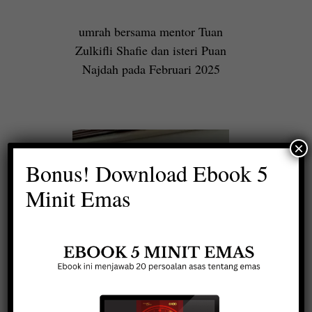
umrah bersama mentor Tuan
Zulkifli Shafie dan isteri Puan
Najdah pada Februari 2025
×
Bonus! Download Ebook 5
Minit Emas