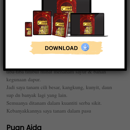
Puan Atiqah
Marilah berkebun. Stok sawi & bendi tak pernah
putus. Nak makan baru petik.
Alhamdulillah.
Puan Nasriah
dulu duduk rumah taman dan sibuk berniaga semua
kena beli.
Sekadang suami dah pencen & menetap di kampunh,
tiba-tiba timbul minat menanam sayur & bahan
kegunaan dapur.
Jadi saya tanam cili besar, kangkung, kunyit, daun
sup dn banyak lagi yang lain.
Semuanya ditanam dalam kuantiti serba sikit.
Kebanyakkannya saya tanam dalam pasu
Puan Aida