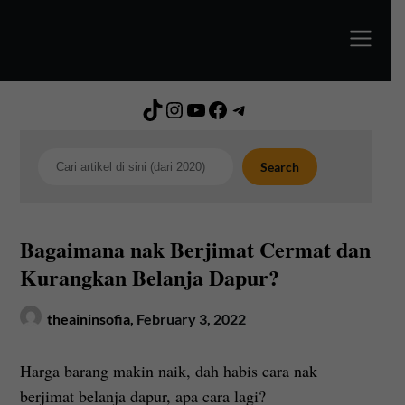
Skip
to
content
TikTok
Instagram
YouTube
Facebook
Telegram
Search
Search
Bagaimana nak Berjimat Cermat dan
Kurangkan Belanja Dapur?
theaininsofia,
February 3, 2022
Harga barang makin naik, dah habis cara nak
berjimat belanja dapur, apa cara lagi?