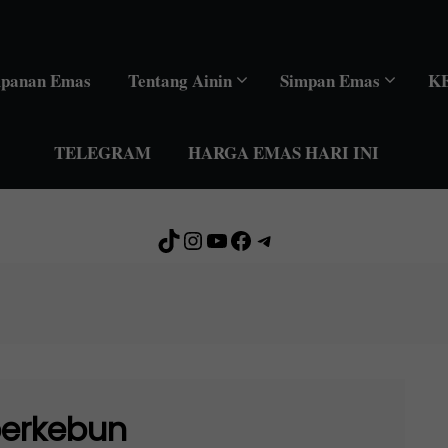
mpanan Emas
Tentang Ainin
Simpan Emas
K
TELEGRAM
HARGA EMAS HARI INI
TikTok
Instagram
YouTube
Facebook
Telegram
erkebun