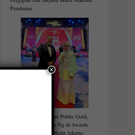
Perubatan.
×
bersama Founder Public Gold,
Dato Seri Louis Ng di Awards
Recognition Night Jakarta,