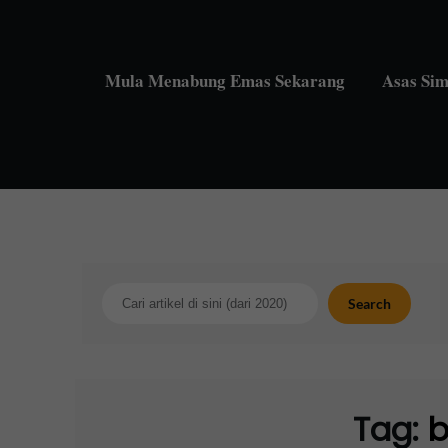
Skip
to
content
Mula Menabung Emas Sekarang
Asas Si
Search
Search
Tag:
b