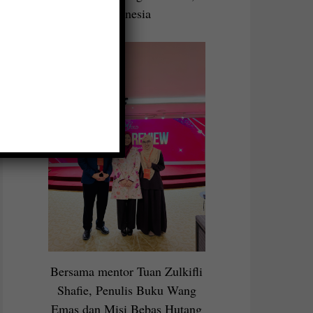
Indonesia
Bersama mentor Tuan Zulkifli
Shafie, Penulis Buku Wang
Emas dan Misi Bebas Hutang