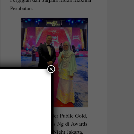
Perubatan.
×
bersama Founder Public Gold,
Dato Seri Louis Ng di Awards
Recognition Night Jakarta,