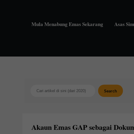
Skip
to
content
Mula Menabung Emas Sekarang
Asas Si
Search
Search
Akaun Emas GAP sebagai Dokum