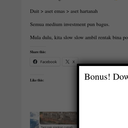
Duit > aset emas > aset hartanah
Semua medium investment pun bagus.
Mula dulu, kita slow slow ambil rentak bina por
Share this:
Facebook
X
Bonus! Dow
Like this: