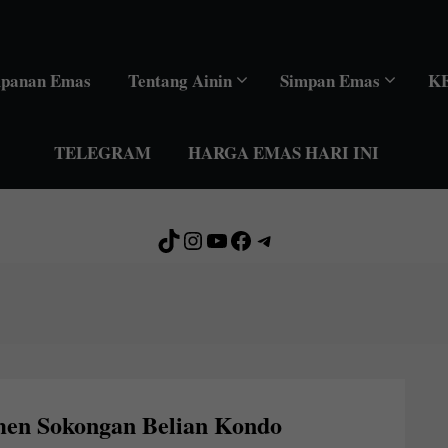
mpanan Emas
Tentang Ainin
Simpan Emas
K
TELEGRAM
HARGA EMAS HARI INI
TikTok
Instagram
YouTube
Facebook
Telegram
en Sokongan Belian Kondo