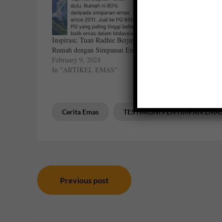
Inspirasi; Tuan Radhie Berjaya Bina
Lulus Loan Rum
Rumah dengan Simpanan Emas
Sokongan Akau
February 9, 2024
October 22, 2020
In "ARTIKEL EMAS"
In "Cerita Emas"
Cerita Emas
TESTIMONI PENYIMPAN EMA
Post
Previous post
navigation