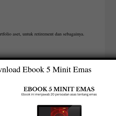
tfolio aset, untuk retirement dan sebagainya.
nload Ebook 5 Minit Emas
Akaun Emas GAP vs Emas Fizikal.
Mana lebih untung?
Akaun Emas GAP vs Emas Fizikal.