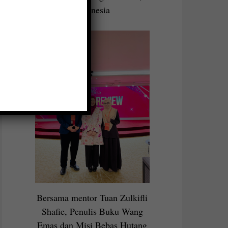
Indonesia
Bersama mentor Tuan Zulkifli
Shafie, Penulis Buku Wang
Emas dan Misi Bebas Hutang