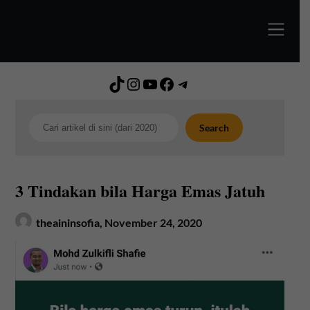
Skip
to
content
TikTok
Instagram
YouTube
Facebook
Telegram
Search
Search
3 Tindakan bila Harga Emas Jatuh
theaininsofia,
November 24, 2020