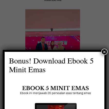
×
Bonus! Download Ebook 5
Minit Emas
Bersama mentor Tuan Zulkifli
Shafie, Penulis Buku Wang
Emas dan Misi Bebas Hutang
di FMD Mid Year Review,