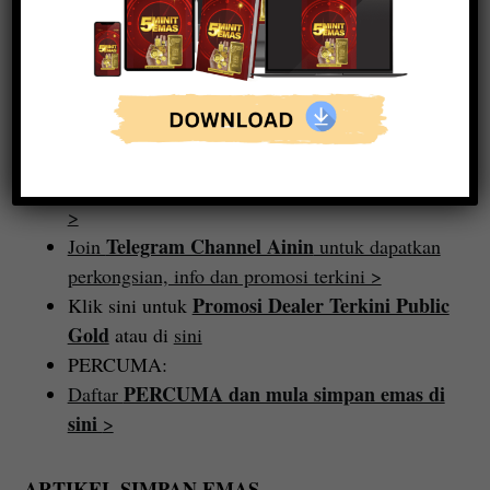
Diberi amanah sebagai
speaker di Seminar Kaya
Dengan Emas Dungun
Terengganu
Baca selanjutnya tentang Ainin dan Public Gold
>
Telegram Channel Ainin
Join
untuk dapatkan
perkongsian, info dan promosi terkini >
Promosi Dealer Terkini Public
Klik sini untuk
Gold
atau di
sini
PERCUMA:
PERCUMA dan mula simpan emas di
Daftar
sini
>
ARTIKEL SIMPAN EMAS