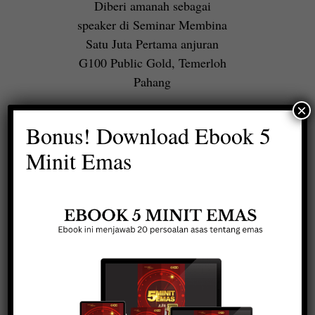
Diberi amanah sebagai
speaker di Seminar Membina
Satu Juta Pertama anjuran
G100 Public Gold, Temerloh
Pahang
×
Bonus! Download Ebook 5
Minit Emas