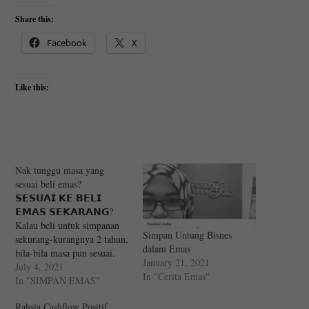
Share this:
Facebook
X
Like this:
Nak tunggu masa yang
sesuai beli emas?
𝗦𝗘𝗦𝗨𝗔𝗜 𝗞𝗘 𝗕𝗘𝗟𝗜
𝗘𝗠𝗔𝗦 𝗦𝗘𝗞𝗔𝗥𝗔𝗡𝗚?
Kalau beli untuk simpanan
Simpan Untung Bisnes
sekurang-kurangnya 2 tahun,
dalam Emas
bila-bila masa pun sesuai.
January 21, 2021
Untuk jangka pendek, harga
July 4, 2021
In "Cerita Emas"
emas memang sentiasa naik
In "SIMPAN EMAS"
turun. Tapi jangka panjang,
Rahsia Cashflow Positif
harga emas confirm naik