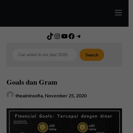
Skip
to
content
TikTok
Instagram
YouTube
Facebook
Telegram
Search
Search
Goals dan Gram
theaininsofia,
November 25, 2020