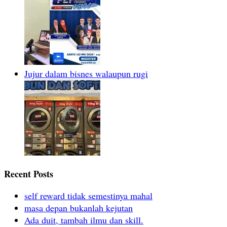
Jujur dalam bisnes walaupun rugi
Recent Posts
self reward tidak semestinya mahal
masa depan bukanlah kejutan
Ada duit, tambah ilmu dan skill.