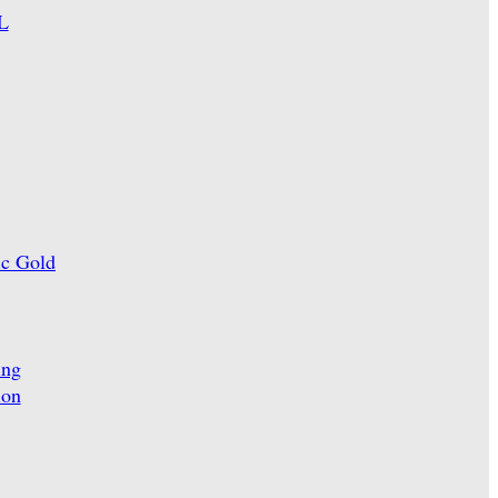
L
ic Gold
ing
ion