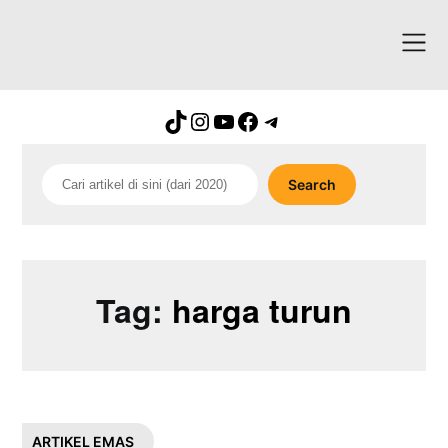
Skip
to
content
TikTok
Instagram
YouTube
Facebook
Telegram
Search
Search
Tag:
harga turun
ARTIKEL EMAS