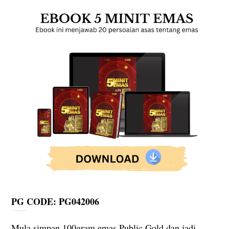
PG CODE: PG042006
Mula simpan 100gram emas Public Gold dan jadi