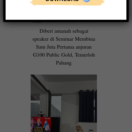
Diberi amanah sebagai
speaker di Seminar Membina
Satu Juta Pertama anjuran
G100 Public Gold, Temerloh
Pahang