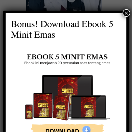
×
Bonus! Download Ebook 5
umrah bersama mentor Tuan
Minit Emas
Zulkifli Shafie dan isteri Puan
Najdah pada Februari 2025