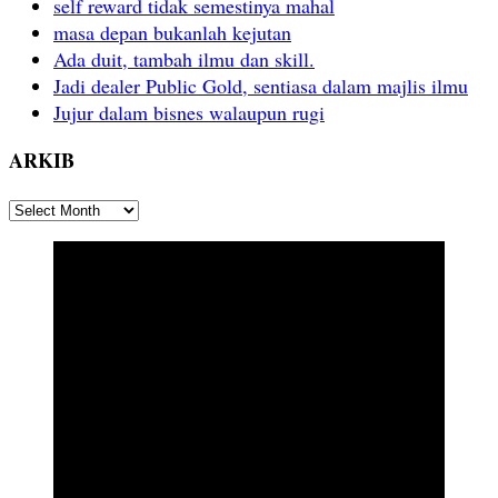
self reward tidak semestinya mahal
masa depan bukanlah kejutan
Ada duit, tambah ilmu dan skill.
Jadi dealer Public Gold, sentiasa dalam majlis ilmu
Jujur dalam bisnes walaupun rugi
ARKIB
ARKIB