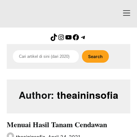
Skip
to
content
TikTok
Instagram
YouTube
Facebook
Telegram
Search
Search
Author:
theaininsofia
Menuai Hasil Tanam Cendawan