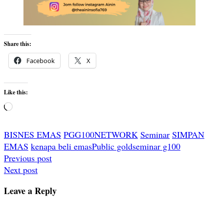
Share this:
Facebook
X
Like this:
Loading…
BISNES EMAS
PGG100NETWORK
Seminar
SIMPAN
EMAS
kenapa beli emas
Public gold
seminar g100
Post
Previous post
Next post
navigation
Leave a Reply