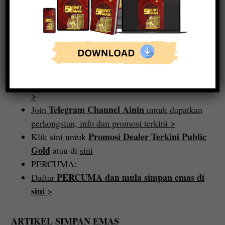
Diberi amanah sebagai
speaker di Seminar Kaya
Dengan Emas Dungun
Terengganu
Baca selanjutnya tentang Ainin dan Public Gold
>
Telegram Channel Ainin
Join
untuk dapatkan
perkongsian, info dan promosi terkini >
Promosi Dealer Terkini Public
Klik sini untuk
Gold
atau di
sini
PERCUMA:
PERCUMA dan mula simpan emas di
Daftar
sini
>
ARTIKEL SIMPAN EMAS