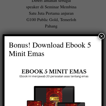
Diberi amanah sebagai
speaker di Seminar Membina
Satu Juta Pertama anjuran
G100 Public Gold, Temerloh
Pahang
×
Bonus! Download Ebook 5
Minit Emas