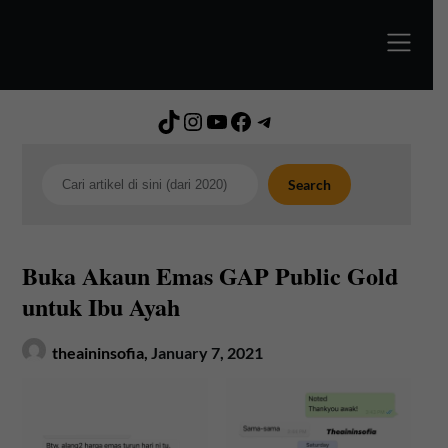
Skip
to
content
TikTok
Instagram
YouTube
Facebook
Telegram
Search
Search
Buka Akaun Emas GAP Public Gold
untuk Ibu Ayah
theaininsofia,
January 7, 2021