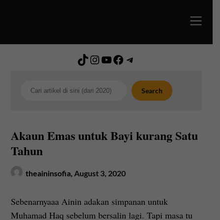
Skip
to
content
TikTok
Instagram
YouTube
Facebook
Telegram
Search
Search
Akaun Emas untuk Bayi kurang Satu
Tahun
theaininsofia,
August 3, 2020
Sebenarnyaaa Ainin adakan simpanan untuk
Muhamad Haq sebelum bersalin lagi. Tapi masa tu