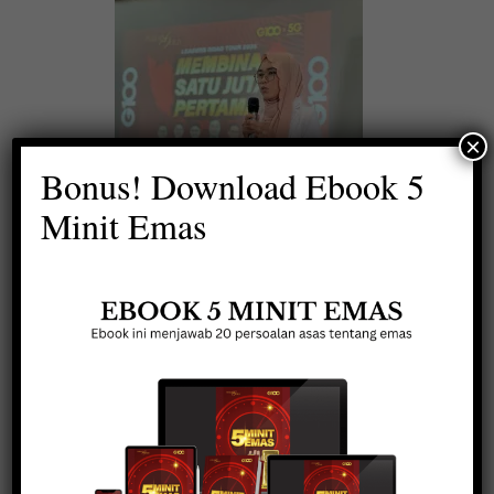
×
Bonus! Download Ebook 5
Minit Emas
Diberi amanah sebagai
speaker di Seminar Membina
Satu Juta Pertama anjuran
G100 Public Gold, Temerloh
Pahang