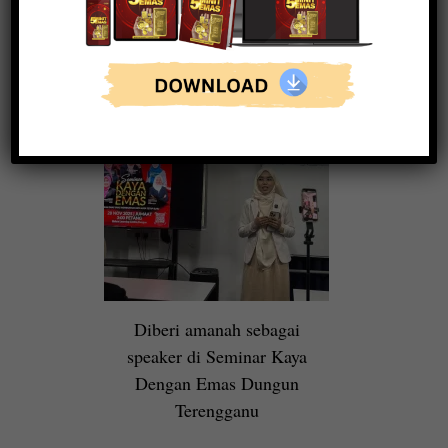
Diberi amanah sebagai
speaker di Seminar Kaya
Dengan Emas Dungun
Terengganu