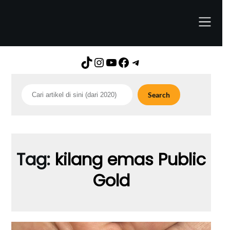
Skip
to
content
TikTok
Instagram
YouTube
Facebook
Telegram
Search
Search
Tag:
kilang emas Public
Gold