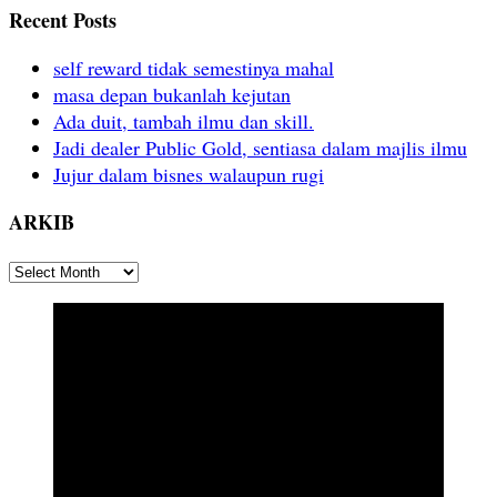
Recent Posts
self reward tidak semestinya mahal
masa depan bukanlah kejutan
Ada duit, tambah ilmu dan skill.
Jadi dealer Public Gold, sentiasa dalam majlis ilmu
Jujur dalam bisnes walaupun rugi
ARKIB
ARKIB