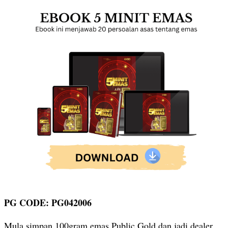
PG CODE: PG042006
Mula simpan 100gram emas Public Gold dan jadi dealer