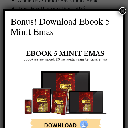
Akaun GAP Junior: Emas untuk Anak
Tips Dana Haji versi Emas 2026
×
Bonus! Download Ebook 5
Minit Emas
ARTIKEL BISNES EMAS
Ada duit, tambah ilmu dan skill.