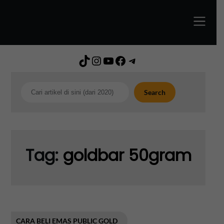
Skip
to
content
TikTok
Instagram
YouTube
Facebook
Telegram
Search
Search
Tag:
goldbar 50gram
CARA BELI EMAS PUBLIC GOLD