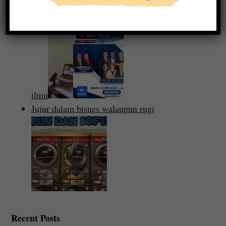
Jadi dealer Public Gold, sentiasa dalam majlis
ilmu
Jujur dalam bisnes walaupun rugi
Recent Posts