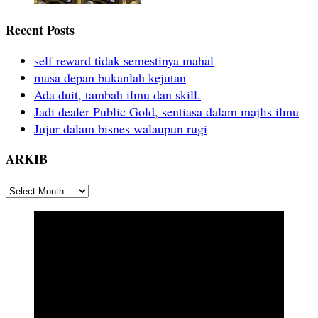
Recent Posts
self reward tidak semestinya mahal
masa depan bukanlah kejutan
Ada duit, tambah ilmu dan skill.
Jadi dealer Public Gold, sentiasa dalam majlis ilmu
Jujur dalam bisnes walaupun rugi
ARKIB
ARKIB