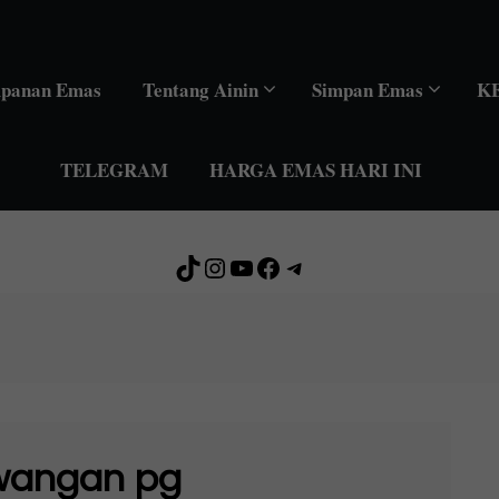
mpanan Emas
Tentang Ainin
Simpan Emas
K
TELEGRAM
HARGA EMAS HARI INI
TikTok
Instagram
YouTube
Facebook
Telegram
wangan pg