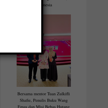
Indonesia
Bersama mentor Tuan Zulkifli
Shafie, Penulis Buku Wang
Emas dan Misi Bebas Hutang