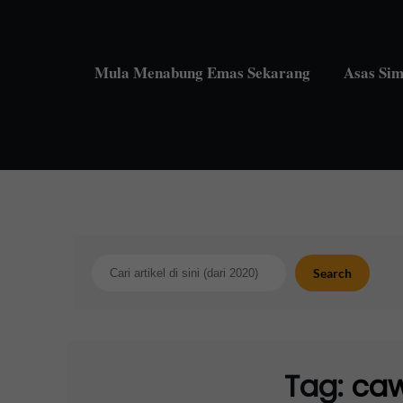
Skip
to
content
Mula Menabung Emas Sekarang
Asas Si
Search
Search
Tag:
ca