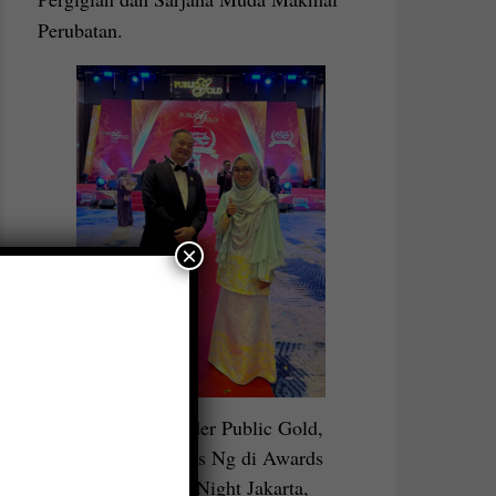
Perubatan.
×
bersama Founder Public Gold,
Dato Seri Louis Ng di Awards
Recognition Night Jakarta,