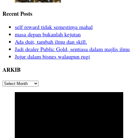
Recent Posts
self reward tidak semestinya mahal
masa depan bukanlah kejutan
Ada duit, tambah ilmu dan skill.
Jadi dealer Public Gold, sentiasa dalam majlis ilmu
Jujur dalam bisnes walaupun rugi
ARKIB
ARKIB