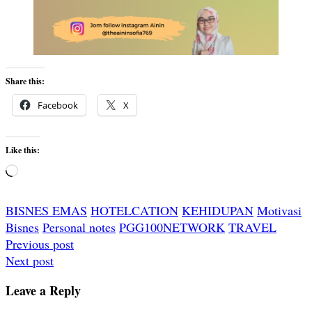
Share this:
Facebook
X
Like this:
Loading…
BISNES EMAS
HOTELCATION
KEHIDUPAN
Motivasi
Bisnes
Personal notes
PGG100NETWORK
TRAVEL
Post
Previous post
Next post
navigation
Leave a Reply